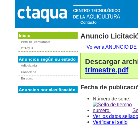
Contacto
Anuncio Licitaci
Inicio
Perfil del contratante
←
Volver a ANUNCIO 
CTAQUA
Anuncios según su estado
Descargar arch
Adjudicada
trimestre.pdf
Cancelada
En curso
Fecha de publicaci
Anuncios por clasificación
Número de serie:
Se
Ver los datos sellad
Verificar el sello