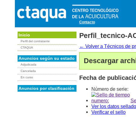
Contacto
Perfil_tecnico-A
Inicio
Perfil del contratante
←
Volver a Técnicos de p
CTAQUA
Anuncios según su estado
Descargar arch
Adjudicada
Cancelada
Fecha de publicaci
En curso
Anuncios por clasificación
Número de serie:
Se
Ver los datos sellad
Verificar el sello