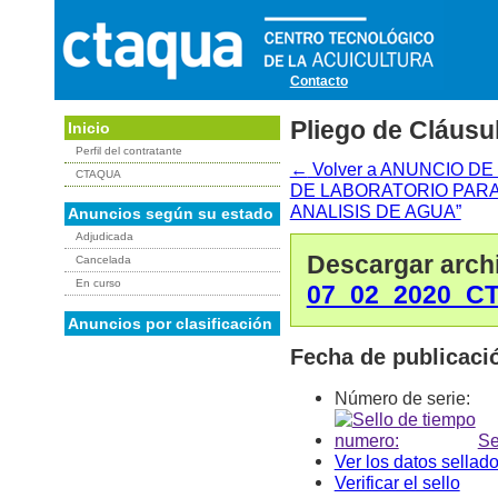
Contacto
Pliego de Cláusu
Inicio
Perfil del contratante
←
Volver a ANUNCIO D
CTAQUA
DE LABORATORIO PARA
ANALISIS DE AGUA”
Anuncios según su estado
Adjudicada
Descargar arch
Cancelada
En curso
07_02_2020_C
Anuncios por clasificación
Fecha de publicaci
Número de serie:
Se
Ver los datos sellad
Verificar el sello