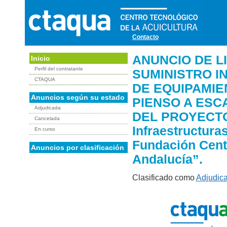
Contacto
ANUNCIO DE L
Inicio
Perfil del contratante
SUMINISTRO I
CTAQUA
DE EQUIPAMIE
Anuncios según su estado
PIENSO A ESC
Adjudicada
DEL PROYECTO 
Cancelada
Infraestructuras
En curso
Fundación Cent
Anuncios por clasificación
Andalucía”.
Clasificado como
Adjudic