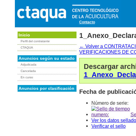
Contacto
1_Anexo_Declar
Inicio
Perfil del contratante
←
Volver a CONTRATA
CTAQUA
VERIFICACIONES DE C
Anuncios según su estado
Descargar arch
Adjudicada
Cancelada
1_Anexo_Decla
En curso
Anuncios por clasificación
Fecha de publicaci
Número de serie:
Se
Ver los datos sellad
Verificar el sello